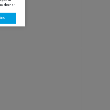
omo obtener
ies