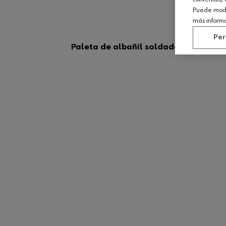
Puede modif
más inform
Per
Paleta de albañil soldada