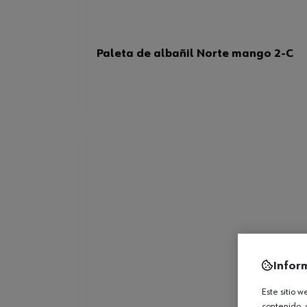
Paleta de albañil Norte mango 2-C
Infor
Este sitio 
contenido, 