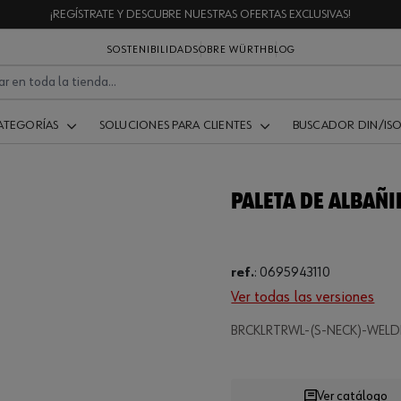
¡REGÍSTRATE Y DESCUBRE NUESTRAS OFERTAS EXCLUSIVAS!
SOSTENIBILIDAD
SOBRE WÜRTH
BLOG
ATEGORÍAS
SOLUCIONES PARA CLIENTES
BUSCADOR DIN/IS
PALETA DE ALBAÑI
ref.
:
0695943110
Ver todas las versiones
Loading...
BRCKLRTRWL-(S-NECK)-WELD
Ver catálogo