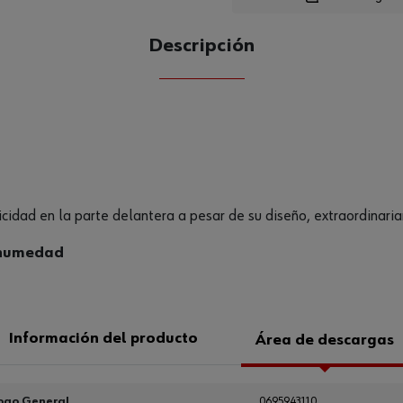
Descripción
CANTIDAD
UE
icidad en la parte delantera a pesar de su diseño, extraordinar
 humedad
Información del producto
Área de descargas
ogo General
0695943110