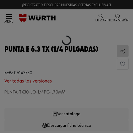
¡REGÍSTRATE Y DESCUBRE NUESTRAS OFERTAS EXCLUSIVAS!
BUSCAR
INICIAR SESIÓN
MENÚ
Loading...
PUNTA E 6.3 TX (1/4 PULGADAS)
Comp
ref.
:
06143730
Ver todas las versiones
PUNTA-TX30-LO-1/4PG-L70MM
Loading...
Ver catálogo
Descargar ficha técnica
CANTIDAD
UE