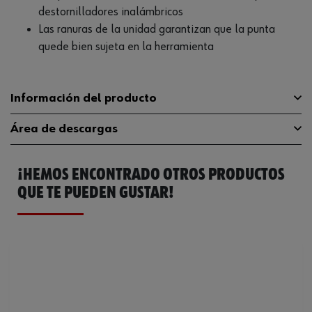
destornilladores inalámbricos
Las ranuras de la unidad garantizan que la punta
quede bien sujeta en la herramienta
Información del producto
Área de descargas
Material
ST
¡HEMOS ENCONTRADO OTROS PRODUCTOS
Tipo de punta
TX con orificio
Catálogo General
06143730
QUE TE PUEDEN GUSTAR!
Longitud
70 mm
Ficha Técnica
32408713.pdf
Accionamiento
E 6.3 (1/4 pulgadas)
Tamaño de la punta
TX30
Diámetro nominal máximo del
5.52 mm
Torx externo