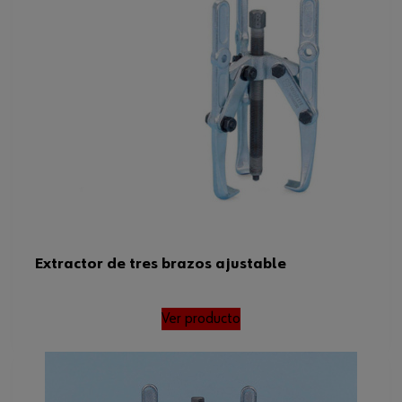
Longitud de la punta del gancho
18 mm
Profundidad de sujeción
260 mm
Número de brazos
3 Uds
Ancho de llave
24 mm
Longitud del husillo
250 mm
Código del sistema armonizado
82055980000
Peso del producto (por artículo)
5972.000 g
Extractor de tres brazos ajustable
Ver producto