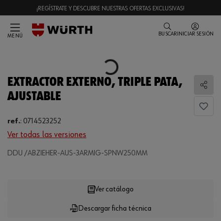
¡REGÍSTRATE Y DESCUBRE NUESTRAS OFERTAS EXCLUSIVAS!
BUSCAR
INICIAR SESIÓN
MENÚ
Loading...
EXTRACTOR EXTERNO, TRIPLE PATA,
Comp
AJUSTABLE
ref.
:
0714523252
Ver todas las versiones
DDU /ABZIEHER-AUS-3ARMIG-SPNW250MM
Loading...
Ver catálogo
Descargar ficha técnica
CANTIDAD
UE