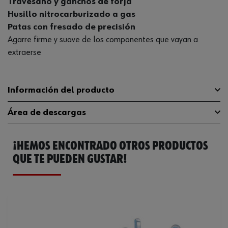
Travesaño y ganchos de forja
Husillo nitrocarburizado a gas
Patas con fresado de precisión
Agarre firme y suave de los componentes que vayan a
extraerse
Información del producto
Área de descargas
Ancho de fijación externa
250 mm
¡HEMOS ENCONTRADO OTROS PRODUCTOS
Grosor de la punta del gancho
3.5 mm
Catálogo General
0714523252
QUE TE PUEDEN GUSTAR!
Peso de máximo de la extracción
12 t
Ficha Técnica
32408902.pdf
Dimensión de la rosca
G 1/2 pulgada
Anchura del gancho
32 mm