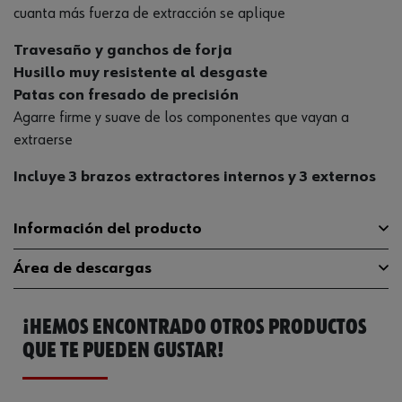
cuanta más fuerza de extracción se aplique
Travesaño y ganchos de forja
Husillo muy resistente al desgaste
Patas con fresado de precisión
Agarre firme y suave de los componentes que vayan a
extraerse
Incluye 3 brazos extractores internos y 3 externos
Información del producto
Área de descargas
Anchura de fijación externa
7 mm
mínima
¡HEMOS ENCONTRADO OTROS PRODUCTOS
Catálogo General
07155240
Altura del margen dentro de la
68 mm
cruceta
QUE TE PUEDEN GUSTAR!
Profundidad de fijación interna
140 mm