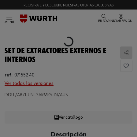
¡REGÍSTRATE Y DESCUBRE NUESTRAS OFERTAS EXCLUSIVAS!
BUSCAR
INICIAR SESIÓN
MENÚ
Loading...
SET DE EXTRACTORES EXTERNOS E
Comp
INTERNOS
ref.
:
071552 40
Ver todas las versiones
DDU /ABZI-UNI-3ARMIG-IN/AUS
Loading...
Ver catálogo
CANTIDAD
Descripción
UE