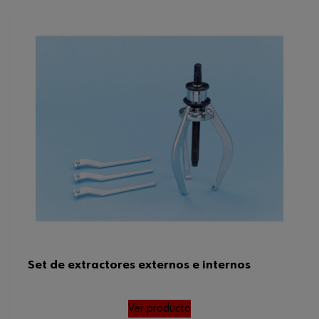
Profundidad de fijación externa
147 mm
Altura del margen fuera de la
65 mm
cruceta
Anchura de fijación interna
23 mm
mínima
Longitud del husillo
190 mm
Anchura de fijación externa
140 mm
máxima
Código del sistema armonizado
82055980000
Anchura de fijación interna
130 mm
máxima
Peso del producto (por artículo)
2143.000 g
Set de extractores externos e internos
Anchura de fijación externa
7-140 mm
mínima/máxima
Ver producto
Anchura de fijación interna