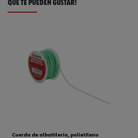
QUE TE PUEDEN GUSTAR!
Peso de carga máximo
50 kg
Diámetro
2 mm
Código del sistema armonizado
90178090000
Peso del producto (por artículo)
185.000 g
Cuerda de albañilería, polietileno