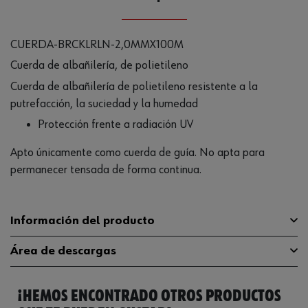
CUERDA-BRCKLRLN-2,0MMX100M
Cuerda de albañilería, de polietileno
Cuerda de albañilería de polietileno resistente a la
putrefacción, la suciedad y la humedad
Protección frente a radiación UV
Apto únicamente como cuerda de guía. No apta para
permanecer tensada de forma continua.
Información del producto
Área de descargas
Longitud
100 m
¡HEMOS ENCONTRADO OTROS PRODUCTOS
Color
Amarillo
Catálogo General
0713752