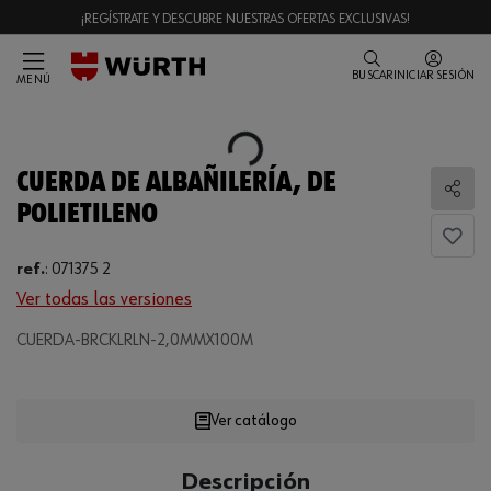
¡REGÍSTRATE Y DESCUBRE NUESTRAS OFERTAS EXCLUSIVAS!
BUSCAR
INICIAR SESIÓN
MENÚ
Loading...
CUERDA DE ALBAÑILERÍA, DE
Comp
POLIETILENO
ref.
:
071375 2
Ver todas las versiones
Loading...
CUERDA-BRCKLRLN-2,0MMX100M
Ver catálogo
CANTIDAD
Descripción
UE