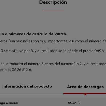
Descripción
CANTIDAD
UE
in a números de artículo de Würth.
meros Fein originales son muy importantes, así como el número de 
l 0 se sustituye por 5, y al resultado se le añade el prefijo 0696
6, se introducirá el número 5 antes del número 1 o 2, y al resultad
sería el 0696 512 6.
Información del producto
Área de descargas
ogo General
06965110