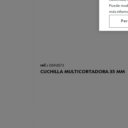
Puede modif
más inform
Per
ref.:
0696573
CUCHILLA MULTICORTADORA 35 MM