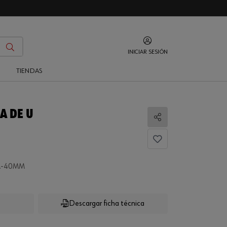
INICIAR SESIÓN
O
TIENDAS
A DE U
Compartir
...
A-40MM
Descargar ficha técnica