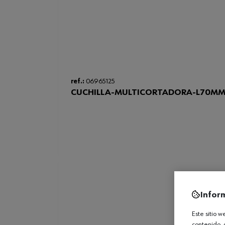
ref.:
06965125
CUCHILLA-MULTICORTADORA-L70M
Infor
Este sitio 
contenido, 