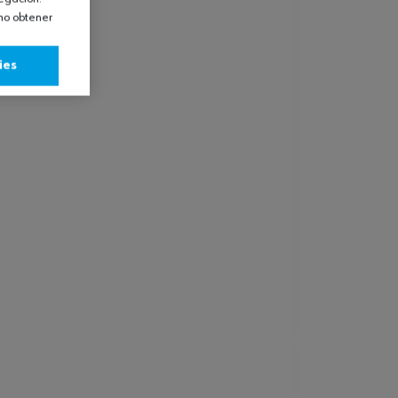
omo obtener
ies