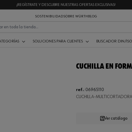
¡REGÍSTRATE Y DESCUBRE NUESTRAS OFERTAS EXCLUSIVAS!
SOSTENIBILIDAD
SOBRE WÜRTH
BLOG
ATEGORÍAS
SOLUCIONES PARA CLIENTES
BUSCADOR DIN/IS
CUCHILLA EN FORM
ref.
:
06965110
Loading
CUCHILLA-MULTICORTADOR
Ver catálogo