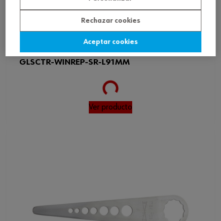
Rechazar cookies
Aceptar cookies
ref.:
06965176
GLSCTR-WINREP-SR-L91MM
Loading...
Ver producto