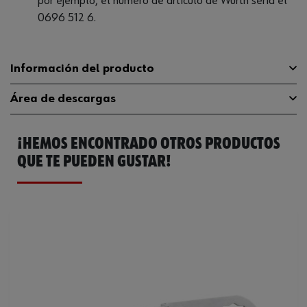
por ejemplo, el número de artículo de Würth sería el
0696 512 6.
Información del producto
Área de descargas
Longitud del filo de corte
18 mm
¡HEMOS ENCONTRADO OTROS PRODUCTOS
Código del sistema armonizado
82119300000
Catálogo General
0696587
QUE TE PUEDEN GUSTAR!
Peso del producto (por artículo)
13.400 g
Ficha Técnica
32405475.pdf