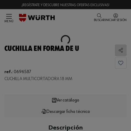
¡REGÍSTRATE Y DESCUBRE NUESTRAS OFERTAS EXCLUSIVAS!
BUSCAR
INICIAR SESIÓN
MENÚ
Loading...
CUCHILLA EN FORMA DE U
Comp
ref.
:
0696587
CUCHILLA MULTICORTADORA 18 MM
Loading...
Ver catálogo
Descargar ficha técnica
CANTIDAD
UE
Descripción