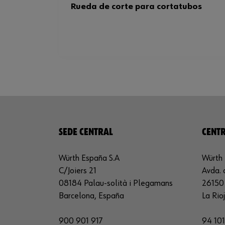
Rueda de corte para cortatubos
SEDE CENTRAL
CENTR
Würth España S.A
Würth 
C/Joiers 21
Avda. 
08184 Palau-solità i Plegamans
26150 
Barcelona, España
La Rio
900 901 917
94 101