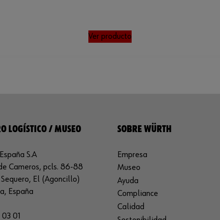
Ver producto
O LOGÍSTICO / MUSEO
SOBRE WÜRTH
España S.A
Empresa
de Cameros, pcls. 86-88
Museo
Sequero, El (Agoncillo)
Ayuda
ja, España
Compliance
Calidad
 03 01
Sostenibilidad