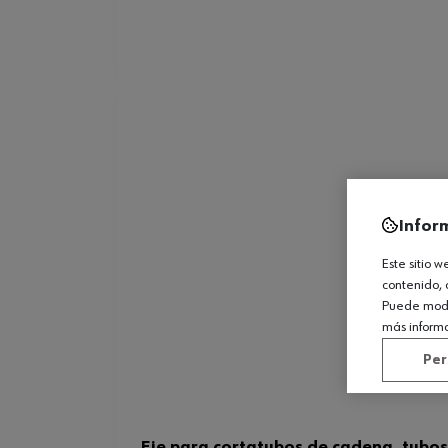
Infor
Este sitio 
contenido, 
Puede modif
más inform
Per
Eje para cortatubos de cadena, tubo