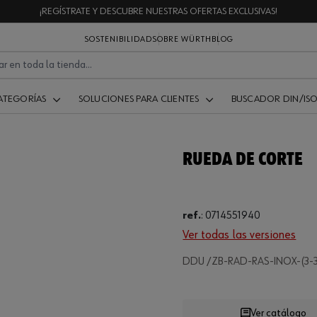
¡REGÍSTRATE Y DESCUBRE NUESTRAS OFERTAS EXCLUSIVAS!
SOSTENIBILIDAD
SOBRE WÜRTH
BLOG
ATEGORÍAS
SOLUCIONES PARA CLIENTES
BUSCADOR DIN/IS
RUEDA DE CORTE
ref.
:
0714551940
Ver todas las versiones
DDU /ZB-RAD-RAS-INOX-(3-
Ver catálogo