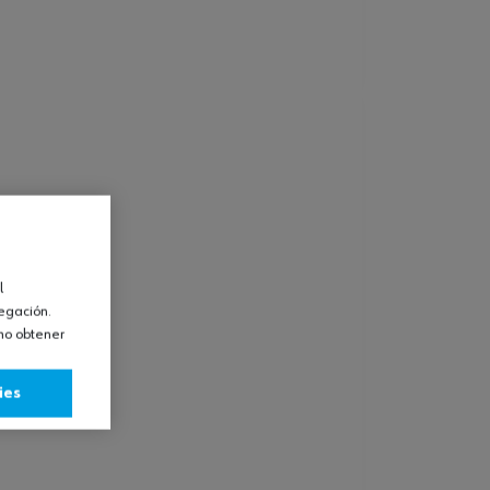
l
vegación.
omo obtener
ies