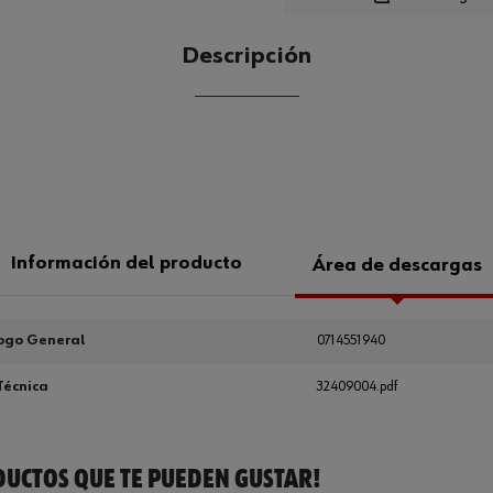
Loading...
Descripción
CANTIDAD
UE
Información del producto
Área de descargas
ogo General
0714551940
Técnica
32409004.pdf
UCTOS QUE TE PUEDEN GUSTAR!