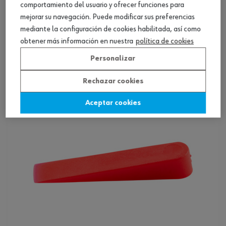
comportamiento del usuario y ofrecer funciones para
mejorar su navegación. Puede modificar sus preferencias
Sistema de nivelación de azulejos c. cuña
mediante la configuración de cookies habilitada, así como
TOPLEVEL
obtener más información en nuestra
política de cookies
Ver producto
Personalizar
Rechazar cookies
Aceptar cookies