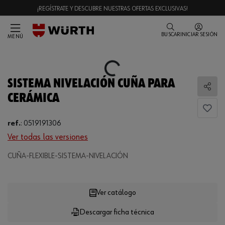
¡REGÍSTRATE Y DESCUBRE NUESTRAS OFERTAS EXCLUSIVAS!
BUSCAR
INICIAR SESIÓN
MENÚ
Loading...
SISTEMA NIVELACIÓN CUÑA PARA
Comp
CERÁMICA
ref.
:
0519191306
Ver todas las versiones
Loading...
CUÑA-FLEXIBLE-SISTEMA-NIVELACIÓN
Ver catálogo
Descargar ficha técnica
CANTIDAD
UE