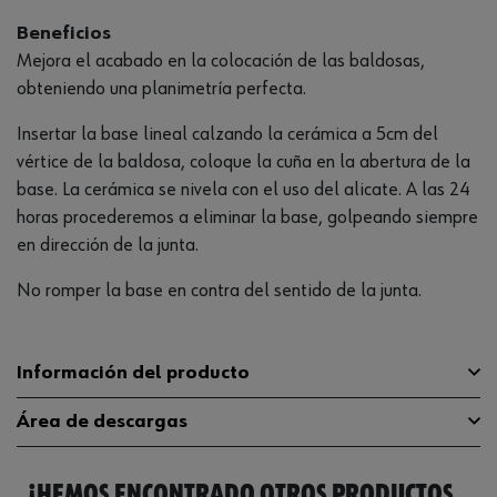
Beneficios
Mejora el acabado en la colocación de las baldosas,
obteniendo una planimetría perfecta.
Insertar la base lineal calzando la cerámica a 5cm del
vértice de la baldosa, coloque la cuña en la abertura de la
base. La cerámica se nivela con el uso del alicate. A las 24
horas procederemos a eliminar la base, golpeando siempre
en dirección de la junta.
No romper la base en contra del sentido de la junta.
Información del producto
Área de descargas
Material
100 % de polipropileno
¡HEMOS ENCONTRADO OTROS PRODUCTOS
Anchura
94 mm
Catálogo General
0519191306