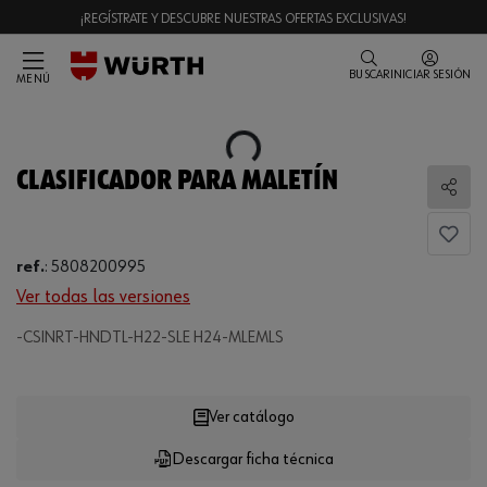
¡REGÍSTRATE Y DESCUBRE NUESTRAS OFERTAS EXCLUSIVAS!
BUSCAR
INICIAR SESIÓN
MENÚ
Loading...
CLASIFICADOR PARA MALETÍN
Comp
ref.
:
5808200995
Ver todas las versiones
Loading...
-CSINRT-HNDTL-H22-SLE H24-MLEMLS
Ver catálogo
Descargar ficha técnica
CANTIDAD
UE