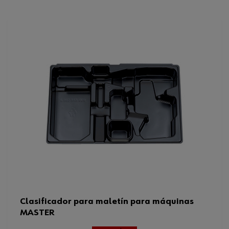
Color
Negro
Dimensiones del sistema
8.4.2
Taladro y martillo
Se puede utilizar para el tipo de
máquina
cincelador
Apto para maletín
Maletín de sistema 8.4.2
Código del sistema armonizado
39269097900
Peso del producto (por artículo)
508.000 g
Altura
90 mm
Clasificador para maletín para máquinas
MASTER