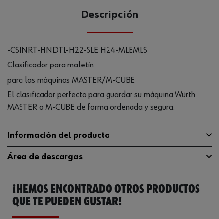
Descripción
-CSINRT-HNDTL-H22-SLE H24-MLEMLS
Clasificador para maletín
para las máquinas MASTER/M-CUBE
El clasificador perfecto para guardar su máquina Würth
MASTER o M-CUBE de forma ordenada y segura.
Información del producto
Área de descargas
Material
PLA
¡HEMOS ENCONTRADO OTROS PRODUCTOS
Longitud
462.5 mm
Catálogo General
5808200995
QUE TE PUEDEN GUSTAR!
Anchura
295 mm
Ficha Técnica
644049516.pdf