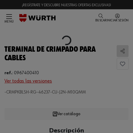
¡REGÍSTRATE Y DESCUBRE NUESTRAS OFERTAS EXCLUSIVAS!
BUSCAR
INICIAR SESIÓN
MENÚ
Loading...
TERMINAL DE CRIMPADO PARA
Comp
CABLES
ref.
:
0967400410
Ver todas las versiones
-CRMPKBLSH-RG-46237-CU-J2N-M10QMM
Loading...
Ver catálogo
CANTIDAD
Descripción
UE