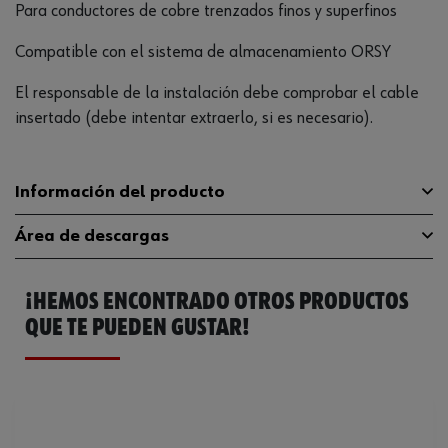
Para conductores de cobre trenzados finos y superfinos
Compatible con el sistema de almacenamiento ORSY
El responsable de la instalación debe comprobar el cable
insertado (debe intentar extraerlo, si es necesario).
Información del producto
Área de descargas
Sección transversal mínima del
4 mm²
alambre
¡HEMOS ENCONTRADO OTROS PRODUCTOS
Catálogo General
0967400410
Material
CU
QUE TE PUEDEN GUSTAR!
Orificio de la brida
M10
Superficie
J2N
Condiciones de temperatura
105 °C
máxima