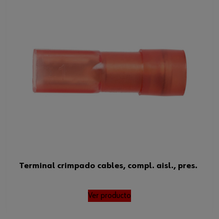
Resistencia a temperatura
-55 hasta 105 °C
mín./máx.
Sección transversal
4-6 mm²
mínima/máxima del alambre
Condiciones de temperatura
-55 hasta 105 °C
mínima/máxima
Terminal crimpado cables, compl. aisl., pres.
Ver producto