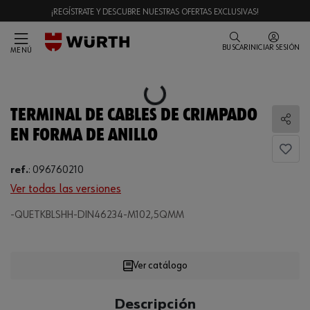
¡REGÍSTRATE Y DESCUBRE NUESTRAS OFERTAS EXCLUSIVAS!
BUSCAR
INICIAR SESIÓN
MENÚ
Loading...
TERMINAL DE CABLES DE CRIMPADO
Comp
EN FORMA DE ANILLO
ref.
:
096760210
Ver todas las versiones
-QUETKBLSHH-DIN46234-M102,5QMM
Loading...
Ver catálogo
CANTIDAD
Descripción
UE