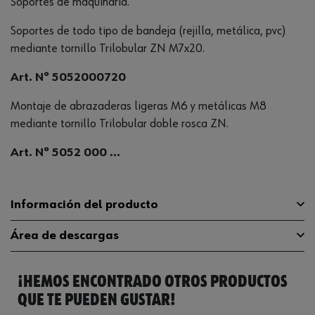
Soportes de maquinaria.
Soportes de todo tipo de bandeja (rejilla, metálica, pvc)
mediante tornillo Trilobular ZN M7x20.
Art. Nº 5052000720
Montaje de abrazaderas ligeras M6 y metálicas M8
mediante tornillo Trilobular doble rosca ZN.
Art. Nº 5052 000 ...
Información del producto
Área de descargas
Material
ST
¡HEMOS ENCONTRADO OTROS PRODUCTOS
Superficie
ZN
Catálogo General
0862423135
QUE TE PUEDEN GUSTAR!
Longitud
200 mm
Ficha Técnica
32408202.pdf