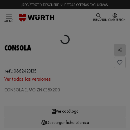
¡REGÍSTRATE Y DESCUBRE NUESTRAS OFERTAS EXCLUSIVAS!
BUSCAR
INICIAR SESIÓN
MENÚ
Loading...
CONSOLA
Comp
ref.
:
0862423135
Ver todas las versiones
CONSOLA ELMO ZN C38X200
Loading...
Ver catálogo
Descargar ficha técnica
CANTIDAD
UE