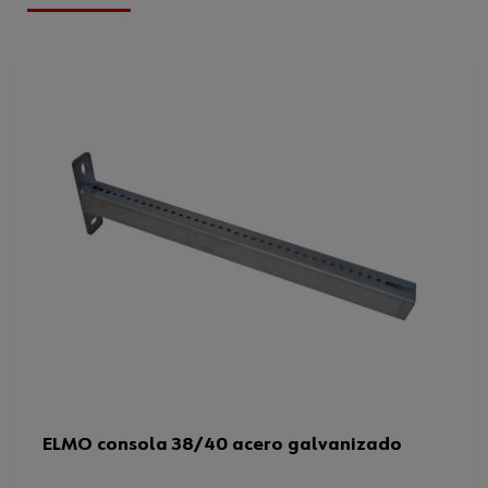
Grosor
5 mm
Descripción de tipo
38/40
Peso del producto (por artículo)
620.000 g
Altura
40 mm
ELMO consola 38/40 acero galvanizado