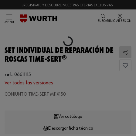
¡REGÍSTRATE Y DESCUBRE NUESTRAS OFERTAS EXCLUSIVAS!
BUSCAR
INICIAR SESIÓN
MENÚ
Loading...
SET INDIVIDUAL DE REPARACIÓN DE
Comp
ROSCAS TIME-SERT®
ref.
:
06611115
Ver todas las versiones
CONJUNTO TIME-SERT M11X150
Loading...
Ver catálogo
Descargar ficha técnica
CANTIDAD
UE