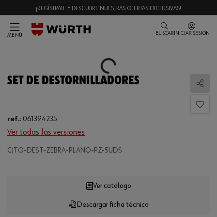
¡REGÍSTRATE Y DESCUBRE NUESTRAS OFERTAS EXCLUSIVAS!
BUSCAR
INICIAR SESIÓN
MENÚ
Loading...
SET DE DESTORNILLADORES
Comp
ref.
:
061394235
Ver todas las versiones
Loading...
CJTO-DEST-ZEBRA-PLANO-PZ-5UDS
Ver catálogo
Descargar ficha técnica
CANTIDAD
UE