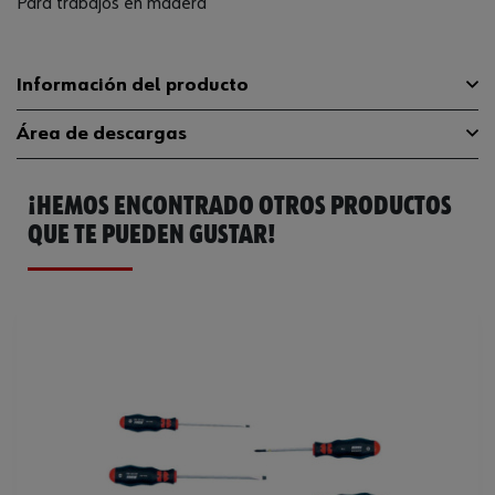
Para trabajos en madera
Información del producto
Área de descargas
Número de piezas en el
5 Uds
surtido/juego
¡HEMOS ENCONTRADO OTROS PRODUCTOS
Catálogo General
061394235
Código del sistema armonizado
82054000000
QUE TE PUEDEN GUSTAR!
Ficha Técnica
32408640.pdf
Peso del producto (por artículo)
436.000 g