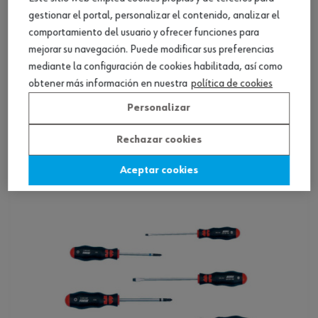
gestionar el portal, personalizar el contenido, analizar el
comportamiento del usuario y ofrecer funciones para
mejorar su navegación. Puede modificar sus preferencias
mediante la configuración de cookies habilitada, así como
obtener más información en nuestra
política de cookies
Set de destornilladores punta láser
PZ/plana 5 pz.
Personalizar
Ver producto
Rechazar cookies
Aceptar cookies