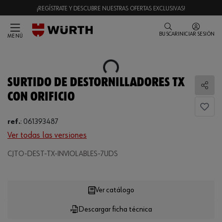
¡REGÍSTRATE Y DESCUBRE NUESTRAS OFERTAS EXCLUSIVAS!
BUSCAR
INICIAR SESIÓN
MENÚ
Loading...
SURTIDO DE DESTORNILLADORES TX
Comp
CON ORIFICIO
ref.
:
061393487
Ver todas las versiones
Loading...
CJTO-DEST-TX-INVIOLABLES-7UDS
Ver catálogo
Descargar ficha técnica
CANTIDAD
UE