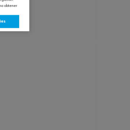
omo obtener
ies