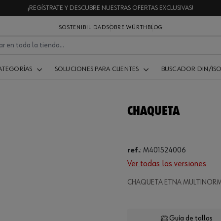
¡REGÍSTRATE Y DESCUBRE NUESTRAS OFERTAS EXCLUSIVAS!
SOSTENIBILIDAD
SOBRE WÜRTH
BLOG
ATEGORÍAS
SOLUCIONES PARA CLIENTES
BUSCADOR DIN/IS
CHAQUETA
ref.
:
M401524006
Ver todas las versiones
Loading
CHAQUETA ETNA MULTINOR
Guía de tallas