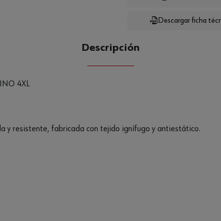
Descargar ficha téc
CANTIDAD
UE
Descripción
INO 4XL
y resistente, fabricada con tejido ignífugo y antiestático.