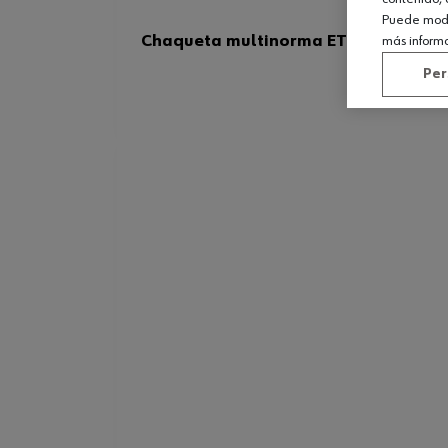
Puede modif
Chaqueta multinorma ETNA alta visib
más inform
Per