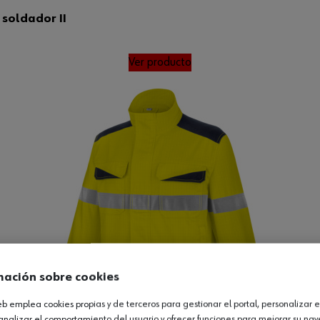
soldador II
Ver producto
mación sobre cookies
web emplea cookies propias y de terceros para gestionar el portal, personalizar e
analizar el comportamiento del usuario y ofrecer funciones para mejorar su na