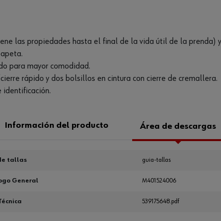
e las propiedades hasta el final de la vida útil de la prenda) y
tapeta.
pido para mayor comodidad.
ierre rápido y dos bolsillos en cintura con cierre de cremallera.
 identificación.
Información del producto
Área de descargas
e tallas
guia-tallas
ogo General
M401524006
Técnica
539175648.pdf