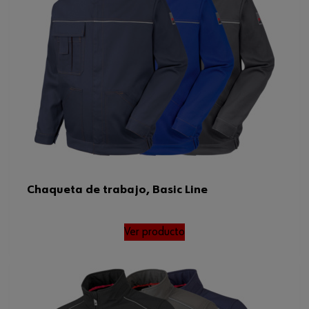
Lavable a
60°C
Se puede utilizar para el lavado
Sí
comercial
Color
Azul oscuroGris
Tamaño
XL
Peso del tejido por m2
245 g
Tamaño FR/ES/PT/BE
XL
Chaqueta de trabajo, Basic Line
Código del sistema armonizado
620193000000
Ver producto
Peso del producto (por artículo)
780.000 g