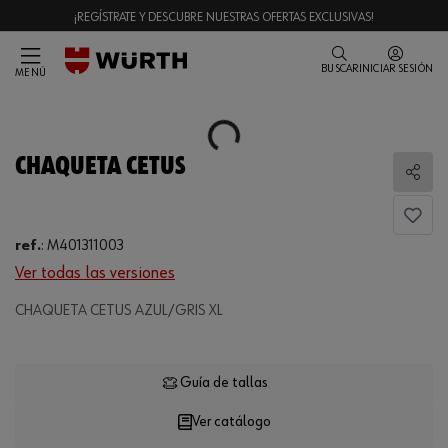
¡REGÍSTRATE Y DESCUBRE NUESTRAS OFERTAS EXCLUSIVAS!
BUSCAR
INICIAR SESIÓN
MENÚ
Loading...
CHAQUETA CETUS
Comp
ref.
:
M401311003
Ver todas las versiones
CHAQUETA CETUS AZUL/GRIS XL
Loading...
Guía de tallas
Ver catálogo
CANTIDAD
UE