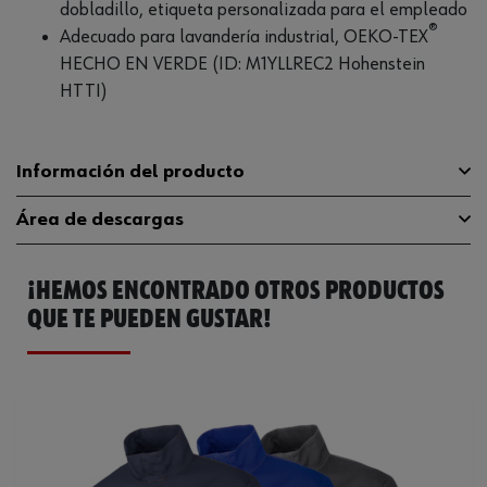
dobladillo, etiqueta personalizada para el empleado
®
Adecuado para lavandería industrial, OEKO-TEX
HECHO EN VERDE (ID: M1YLLREC2 Hohenstein
HTTI)
Información del producto
Área de descargas
Material
65% poliéster, 35% algodón
¡HEMOS ENCONTRADO OTROS PRODUCTOS
Limpieza en seco
Guía de tallas
guia-tallas
profesional, proceso
QUE TE PUEDEN GUSTAR!
estándarNo utilizar
Catálogo General
M401311003
Instrucciones para el cuidado
lejíaPlanchado a
temperatura mediaSecado
Ficha Técnica
32410305.pdf
a baja temperatura
Sin metal
Sí
Marca de aprobación
Norma OEKO-TEX 100