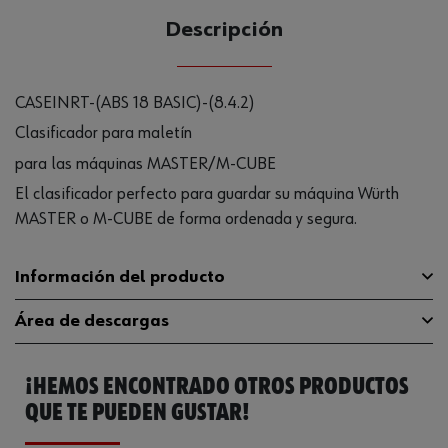
Descripción
CASEINRT-(ABS 18 BASIC)-(8.4.2)
Clasificador para maletín
para las máquinas MASTER/M-CUBE
El clasificador perfecto para guardar su máquina Würth
MASTER o M-CUBE de forma ordenada y segura.
Información del producto
Área de descargas
Material
PLA
¡HEMOS ENCONTRADO OTROS PRODUCTOS
Longitud
462.5 mm
Catálogo General
5801842408
QUE TE PUEDEN GUSTAR!
Anchura
335 mm
Ficha Técnica
644049516.pdf