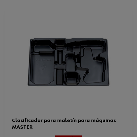
Color
Negro
Dimensiones del sistema
8.4.3
Se puede utilizar para el tipo de
Taladro atornillador
máquina
Apto para maletín
Maletín de sistema 8.4.3
Peso del producto (por artículo)
490.000 g
Altura
160 mm
Clasificador para maletín para máquinas
MASTER