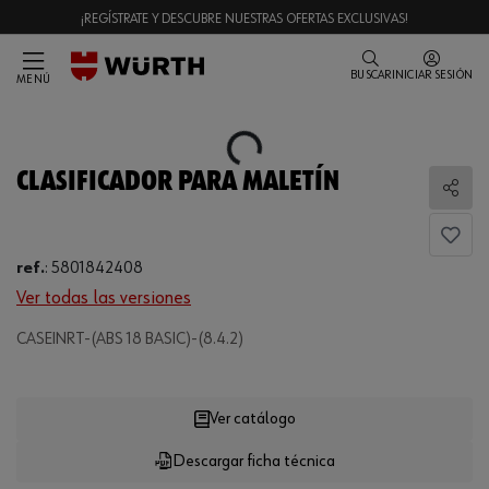
¡REGÍSTRATE Y DESCUBRE NUESTRAS OFERTAS EXCLUSIVAS!
BUSCAR
INICIAR SESIÓN
MENÚ
Loading...
CLASIFICADOR PARA MALETÍN
Comp
ref.
:
5801842408
Ver todas las versiones
CASEINRT-(ABS 18 BASIC)-(8.4.2)
Loading...
Ver catálogo
Descargar ficha técnica
CANTIDAD
UE