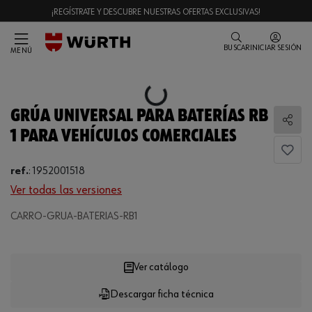
¡REGÍSTRATE Y DESCUBRE NUESTRAS OFERTAS EXCLUSIVAS!
BUSCAR
INICIAR SESIÓN
MENÚ
Loading...
GRÚA UNIVERSAL PARA BATERÍAS RB
Comp
1 PARA VEHÍCULOS COMERCIALES
ref.
:
1952001518
Ver todas las versiones
CARRO-GRUA-BATERIAS-RB1
Loading...
Ver catálogo
Descargar ficha técnica
CANTIDAD
UE