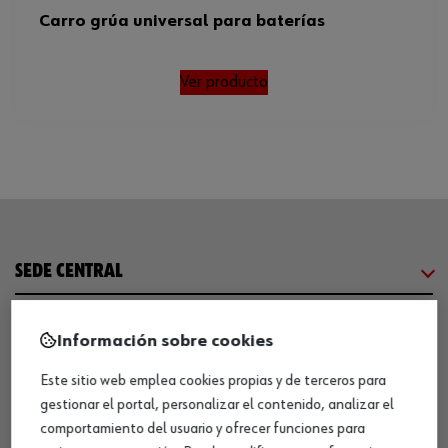
Longitud x anchura x altura
1300 x 740 x 1300-1800 mm
Carro grúa universal para baterías
mínima/máxima
Ver producto
SEDE CENTRAL
CENTRO LOGÍSTICO / MUSEO
Información sobre cookies
Este sitio web emplea cookies propias y de terceros para
SOBRE WÜRTH
gestionar el portal, personalizar el contenido, analizar el
comportamiento del usuario y ofrecer funciones para