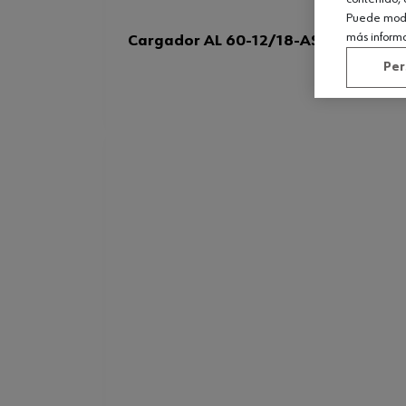
Puede modif
más inform
Cargador AL 60-12/18-AS-LI
Per