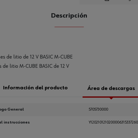
Loading...
Descripción
CANTIDAD
UE
nes de litio de 12 V BASIC M-CUBE
es de litio M-CUBE BASIC de 12 V
Información del producto
Área de descargas
ogo General
5705730000
 instrucciones
Y1202101210200006315337260