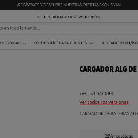
¡REGÍSTRATE Y DESCUBRE NUESTRAS OFERTAS EXCLUSIVAS!
SOSTENIBILIDAD
SOBRE WÜRTH
BLOG
ATEGORÍAS
SOLUCIONES PARA CLIENTES
BUSCADOR DIN/IS
CARGADOR ALG DE 
ref.
:
5705730000
Ver todas las versiones
CARGADOR DE BATERÍAS ALG 
Ver catálogo