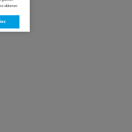
omo obtener
ies