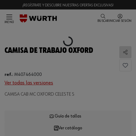
¡REGÍSTRATE Y DESCUBRE NUESTRAS OFERTAS EXCLUSIVAS!
BUSCAR
INICIAR SESIÓN
MENÚ
Loading...
CAMISA DE TRABAJO OXFORD
Comp
ref.
:
M407464000
Ver todas las versiones
CAMISA CAB MC OXFORD CELESTE S
Loading...
Guía de tallas
Ver catálogo
CANTIDAD
UE