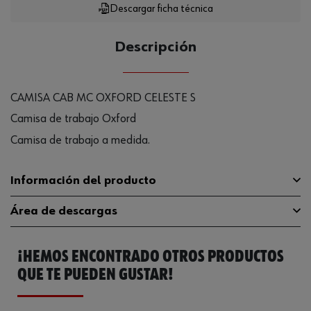
Descargar ficha técnica
Descripción
CAMISA CAB MC OXFORD CELESTE S
Camisa de trabajo Oxford
Camisa de trabajo a medida.
Información del producto
Área de descargas
Material
70% algodón, 30% poliéster
¡HEMOS ENCONTRADO OTROS PRODUCTOS
Color
Azul celeste
Guía de tallas
guia-tallas
QUE TE PUEDEN GUSTAR!
Tamaño
S
Catálogo General
M407464000