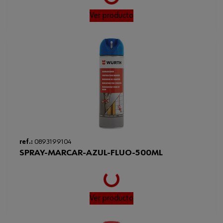
Loading...
Longitud de la cadena
1195 mm
Ver producto
Longitud de corte
45 cm
Anchura de la ranura
1.5 mm
Partición
9.3 mm
Partición en pulgadas
3/8 in
Peso del producto (por artículo)
301.000 g
ref.:
0893199104
SPRAY-MARCAR-AZUL-FLUO-500ML
Loading...
Ver producto