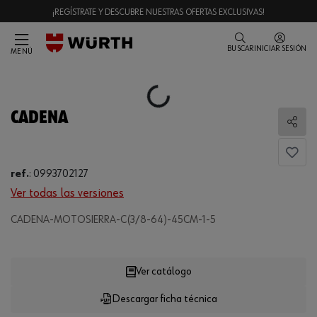
¡REGÍSTRATE Y DESCUBRE NUESTRAS OFERTAS EXCLUSIVAS!
BUSCAR
INICIAR SESIÓN
MENÚ
Loading...
CADENA
Comp
ref.
:
0993702127
Ver todas las versiones
CADENA-MOTOSIERRA-C(3/8-64)-45CM-1-5
Loading...
Ver catálogo
Descargar ficha técnica
CANTIDAD
UE