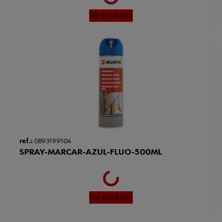
Loading...
accionamiento
Ver producto
Longitud de la cadena
924 mm
Longitud de corte
33 cm
Anchura de la ranura
1.5 mm
Partición
8.23 mm
Partición en pulgadas
0.325 in
Peso del producto (por artículo)
212.000 g
ref.:
0893199104
SPRAY-MARCAR-AZUL-FLUO-500ML
Loading...
Ver producto