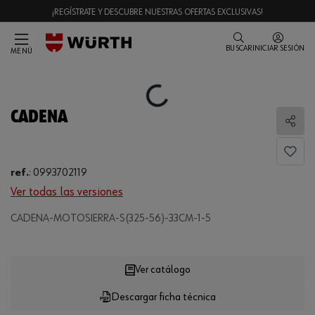
¡REGÍSTRATE Y DESCUBRE NUESTRAS OFERTAS EXCLUSIVAS!
BUSCAR
INICIAR SESIÓN
MENÚ
Loading...
CADENA
Comp
ref.
:
0993702119
Ver todas las versiones
CADENA-MOTOSIERRA-S(325-56)-33CM-1-5
Loading...
Ver catálogo
Descargar ficha técnica
CANTIDAD
UE