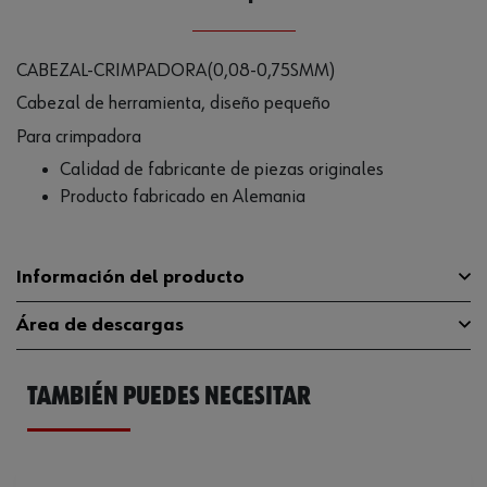
CABEZAL-CRIMPADORA(0,08-0,75SMM)
Cabezal de herramienta, diseño pequeño
Para crimpadora
Calidad de fabricante de piezas originales
Producto fabricado en Alemania
Información del producto
Área de descargas
Sección transversal mínima del
0.08 mm²
alambre
TAMBIÉN PUEDES NECESITAR
Catálogo General
0714107521
Localizador
Sí
Tipo de conector
Sellado MQS