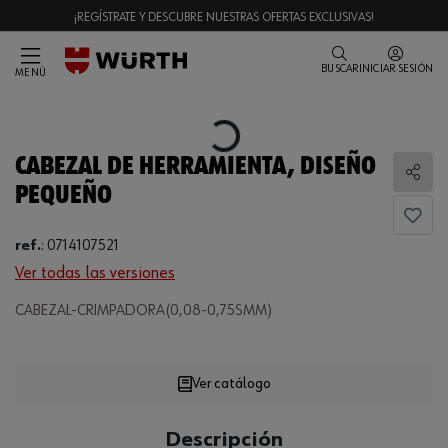
¡REGÍSTRATE Y DESCUBRE NUESTRAS OFERTAS EXCLUSIVAS!
BUSCAR
INICIAR SESIÓN
MENÚ
Loading...
CABEZAL DE HERRAMIENTA, DISEÑO
Comp
PEQUEÑO
ref.
:
0714107521
Ver todas las versiones
CABEZAL-CRIMPADORA(0,08-0,75SMM)
Loading...
Ver catálogo
CANTIDAD
Descripción
UE