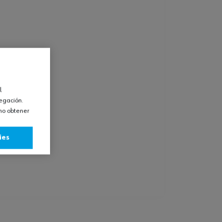
l
vegación.
omo obtener
ies