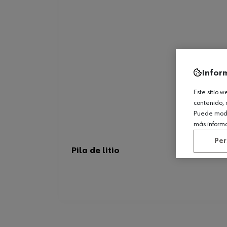
Infor
Este sitio 
contenido, 
Puede modif
más inform
Per
Pila de litio