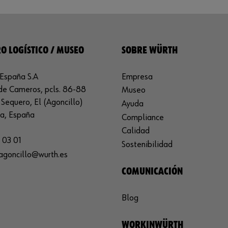
O LOGÍSTICO / MUSEO
SOBRE WÜRTH
España S.A
Empresa
de Cameros, pcls. 86-88
Museo
Sequero, El (Agoncillo)
Ayuda
ja, España
Compliance
Calidad
 03 01
Sostenibilidad
agoncillo@wurth.es
COMUNICACIÓN
Blog
WORKINWÜRTH