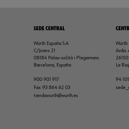
SEDE CENTRAL
CENTR
Würth España S.A
Würth 
C/Joiers 21
Avda. 
08184 Palau-solità i Plegamans
26150 
Barcelona, España
La Rio
900 901 917
94 101
Fax:
93 864 62 03
sede_
tiendawurth@wurth.es