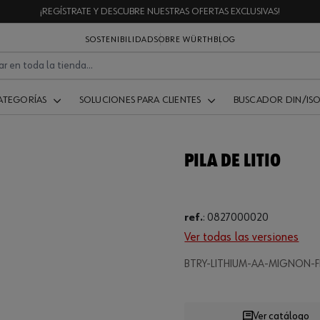
¡REGÍSTRATE Y DESCUBRE NUESTRAS OFERTAS EXCLUSIVAS!
SOSTENIBILIDAD
SOBRE WÜRTH
BLOG
ATEGORÍAS
SOLUCIONES PARA CLIENTES
BUSCADOR DIN/IS
PILA DE LITIO
ref.
:
0827000020
Ver todas las versiones
BTRY-LITHIUM-AA-MIGNON-F
Loading...
Ver catálogo