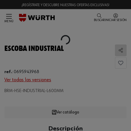
¡REGÍSTRATE Y DESCUBRE NUESTRAS OFERTAS EXCLUSIVAS!
BUSCAR
INICIAR SESIÓN
MENÚ
Loading...
ESCOBA INDUSTRIAL
Comp
ref.
:
0695943968
Ver todas las versiones
BRM-HSE-INDUSTRIAL-L600MM
Loading...
Ver catálogo
CANTIDAD
Descripción
UE