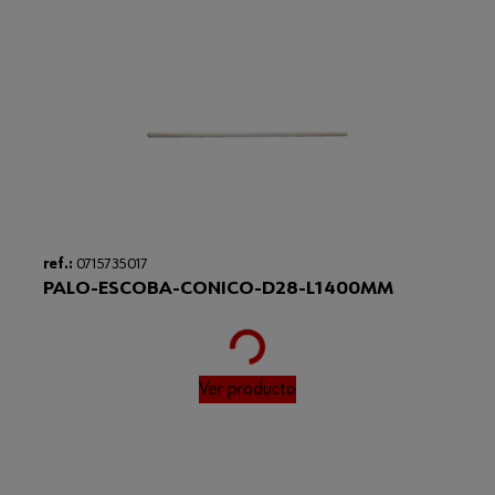
24 mm
para herramientas de mango
Anchura
9 cm
Material de las cerdas
Cerdas mixtas
Código del sistema armonizado
96031000000
Peso del producto (por artículo)
678.000 g
ref.:
0715735017
PALO-ESCOBA-CONICO-D28-L1400MM
Loading...
Ver producto