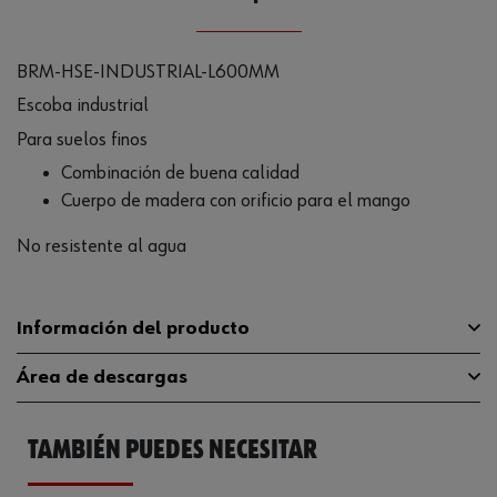
BRM-HSE-INDUSTRIAL-L600MM
Escoba industrial
Para suelos finos
Combinación de buena calidad
Cuerpo de madera con orificio para el mango
No resistente al agua
Información del producto
Área de descargas
Material
Madera
TAMBIÉN PUEDES NECESITAR
Longitud
60 cm
Catálogo General
0695943968
Diámetro pasacables del soporte