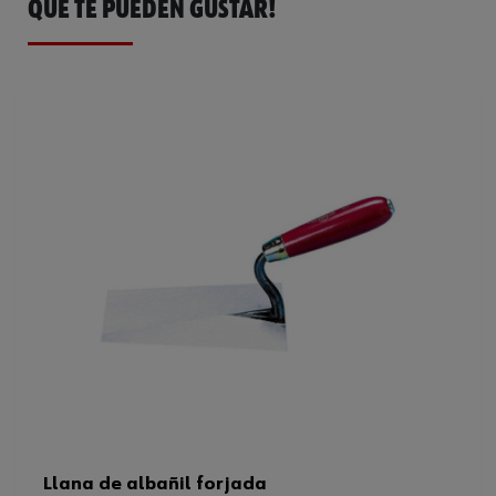
QUE TE PUEDEN GUSTAR!
Material de la empuñadura
Madera
Forma de hoja
Cuello en S
Código del sistema armonizado
82055910000
Espesor de material
1 mm
Peso del producto (por artículo)
244.000 g
Llana de albañil forjada