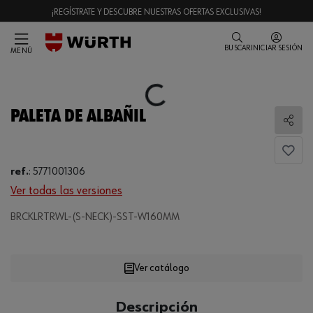
¡REGÍSTRATE Y DESCUBRE NUESTRAS OFERTAS EXCLUSIVAS!
BUSCAR
INICIAR SESIÓN
MENÚ
Loading...
PALETA DE ALBAÑIL
Comp
ref.
:
5771001306
Ver todas las versiones
Loading...
BRCKLRTRWL-(S-NECK)-SST-W160MM
Ver catálogo
CANTIDAD
Descripción
UE