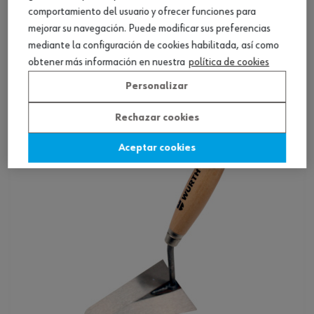
comportamiento del usuario y ofrecer funciones para
mejorar su navegación. Puede modificar sus preferencias
Paleta de albañil, inoxidable, empuñadura 2
mediante la configuración de cookies habilitada, así como
compo.
obtener más información en nuestra
política de cookies
Ver producto
Personalizar
Rechazar cookies
Aceptar cookies