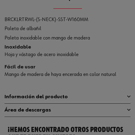
BRCKLRTRWL-(S-NECK)-SST-W160MM
Paleta de albañil
Paleta inoxidable con mango de madera
Inoxidable
Hoja y vástago de acero inoxidable
Fácil de usar
Mango de madera de haya encerada en color natural
Información del producto
Área de descargas
Longitud de lámina
160 mm
¡HEMOS ENCONTRADO OTROS PRODUCTOS
Material de la hoja
Acero inoxidable
Catálogo General
5771001306