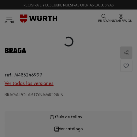
¡REGÍSTRATE Y DESCUBRE NUESTRAS OFERTAS EXCLUSIVAS!
BUSCAR
INICIAR SESIÓN
MENÚ
Loading...
BRAGA
Comp
ref.
:
M485248999
Ver todas las versiones
BRAGA POLAR DYNAMIC GRIS
Loading...
Guía de tallas
Ver catálogo
CANTIDAD
UE