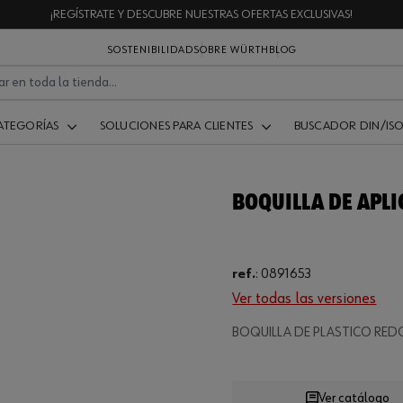
¡REGÍSTRATE Y DESCUBRE NUESTRAS OFERTAS EXCLUSIVAS!
SOSTENIBILIDAD
SOBRE WÜRTH
BLOG
ATEGORÍAS
SOLUCIONES PARA CLIENTES
BUSCADOR DIN/IS
BOQUILLA DE APL
ref.
:
0891653
Ver todas las versiones
Loading...
BOQUILLA DE PLASTICO RE
Ver catálogo