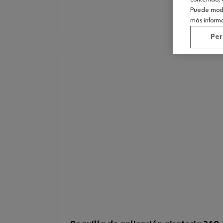
Puede modif
más inform
Per