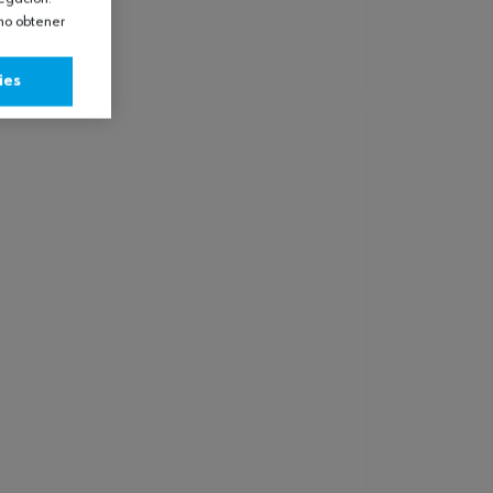
omo obtener
ies