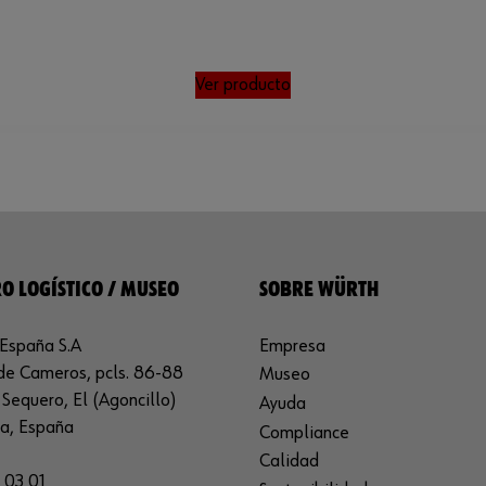
Ver producto
O LOGÍSTICO / MUSEO
SOBRE WÜRTH
España S.A
Empresa
de Cameros, pcls. 86-88
Museo
Sequero, El (Agoncillo)
Ayuda
ja, España
Compliance
Calidad
 03 01