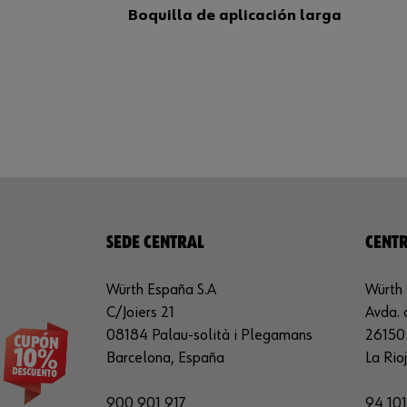
Boquilla de aplicación larga
SEDE CENTRAL
CENTR
Würth España S.A
Würth 
C/Joiers 21
Avda. 
08184 Palau-solità i Plegamans
26150 
Barcelona, España
La Rio
900 901 917
94 101