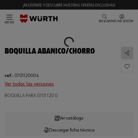
¡REGÍSTRATE Y DESCUBRE NUESTRAS OFERTAS EXCLUSIVAS!
BUSCAR
INICIAR SESIÓN
MENÚ
Loading...
BOQUILLA ABANICO/CHORRO
Comp
ref.
:
0701120004
Ver todas las versiones
BOQUILLA PARA 0701 120 0
Loading...
Ver catálogo
Descargar ficha técnica
CANTIDAD
UE