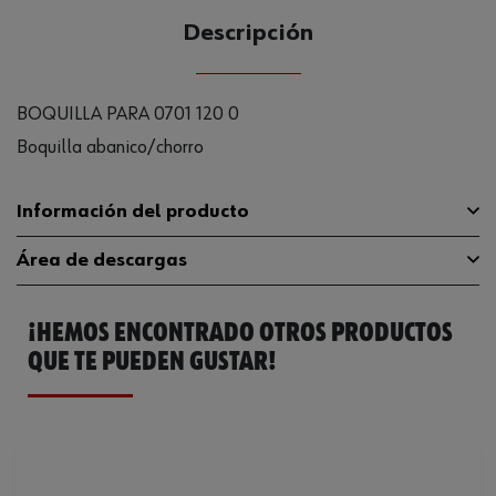
Descripción
BOQUILLA PARA 0701 120 0
Boquilla abanico/chorro
Información del producto
Área de descargas
Material
PA 6.6
Presión máxima de
¡HEMOS ENCONTRADO OTROS PRODUCTOS
Catálogo General
0701120004
130 bar
funcionamiento
QUE TE PUEDEN GUSTAR!
Ficha Técnica
32409670.pdf
Peso del producto (por artículo)
40.000 g
Resistencia a temperatura
60 °C
máxima