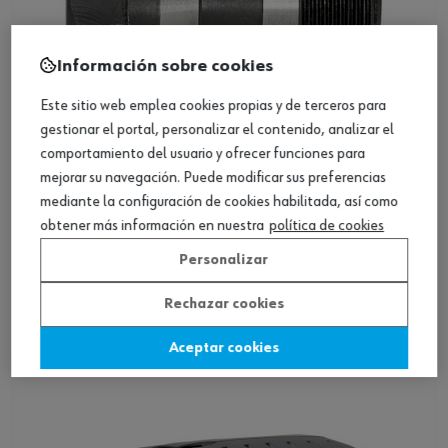
Información sobre cookies
Este sitio web emplea cookies propias y de terceros para
gestionar el portal, personalizar el contenido, analizar el
comportamiento del usuario y ofrecer funciones para
mejorar su navegación. Puede modificar sus preferencias
ref.:
0702520007
mediante la configuración de cookies habilitada, así como
DDU MORDAZAS SUJECION 6 MM DE FLEXI
obtener más información en nuestra
política de cookies
Loading...
Personalizar
Ver producto
Rechazar cookies
Aceptar cookies