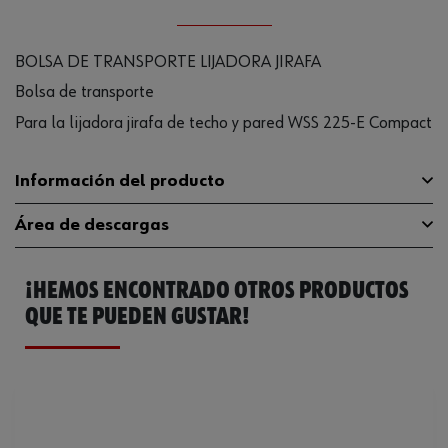
BOLSA DE TRANSPORTE LIJADORA JIRAFA
Bolsa de transporte
Para la lijadora jirafa de techo y pared WSS 225-E Compact
Información del producto
Área de descargas
Peso del producto (por artículo)
2800.000 g
¡HEMOS ENCONTRADO OTROS PRODUCTOS
Catálogo General
0702121006
QUE TE PUEDEN GUSTAR!
Ficha Técnica
32409697.pdf