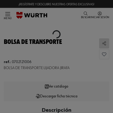
¡REGÍSTRATE Y DESCUBRE NUESTRAS OFERTAS EXCLUSIVAS!
BUSCAR
INICIAR SESIÓN
MENÚ
Loading...
BOLSA DE TRANSPORTE
Comp
ref.
:
0702121006
BOLSA DE TRANSPORTE LIJADORA JIRAFA
Loading...
Ver catálogo
Descargar ficha técnica
CANTIDAD
UE
Descripción