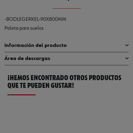
-BODLEGERKEL-90X800MM
Paleta para suelos
Información del producto
Área de descargas
Longitud de lámina
800 mm
¡HEMOS ENCONTRADO OTROS PRODUCTOS
Material de la hoja
Acero
Catálogo General
0993695800
QUE TE PUEDEN GUSTAR!
Material de la empuñadura
Madera
Ancho de lámina
90 mm
Código del sistema armonizado
82055910000
Peso del producto (por artículo)
870.000 g