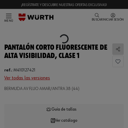
¡REGÍSTRATE Y DESCUBRE NUESTRAS OFERTAS EXCLUSIVAS!
BUSCAR
INICIAR SESIÓN
MENÚ
Loading...
PANTALÓN CORTO FLUORESCENTE DE
Comp
ALTA VISIBILIDAD, CLASE 1
ref.
:
M410127421
Ver todas las versiones
Loading...
BERMUDA AV FLUO AMAR/ANTRA 38 (44)
Guía de tallas
Ver catálogo
CANTIDAD
UE