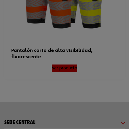
Tamaño FR/ES/PT/BE
38
Estándar EN
20471
Código del sistema armonizado
620342900000
Peso del producto (por artículo)
420.000 g
Pantalón corto de alta visibilidad,
fluorescente
Normas
EN 20471
Ver producto
SEDE CENTRAL