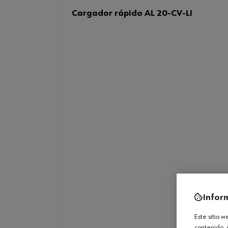
Cargador rápido AL 20-CV-LI
Infor
Este sitio 
contenido, 