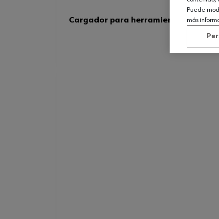
Puede modif
Cargador para herramientas a baterí
más inform
Per