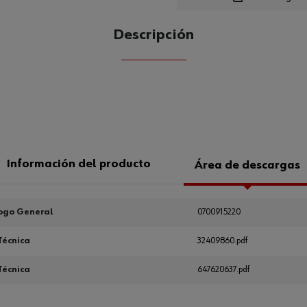
Loading
Descripción
CANTIDAD
UE
Información del producto
Área de descargas
ogo General
0700915220
Técnica
32409860.pdf
Técnica
647620637.pdf