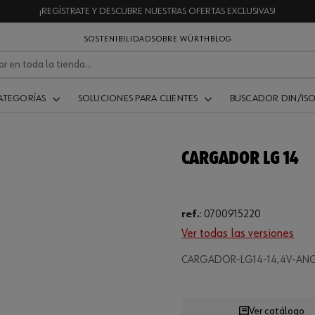
¡REGÍSTRATE Y DESCUBRE NUESTRAS OFERTAS EXCLUSIVAS!
SOSTENIBILIDAD
SOBRE WÜRTH
BLOG
ATEGORÍAS
SOLUCIONES PARA CLIENTES
BUSCADOR DIN/IS
CARGADOR LG 14
ref.
:
0700915220
Ver todas las versiones
.
CARGADOR-LG14-14,4V-AN
Ver catálogo