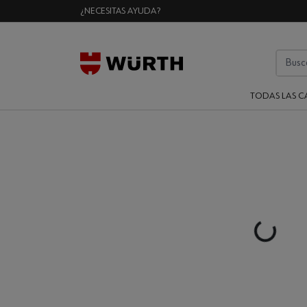
¿NECESITAS AYUDA?
TODAS LAS C
Loading..