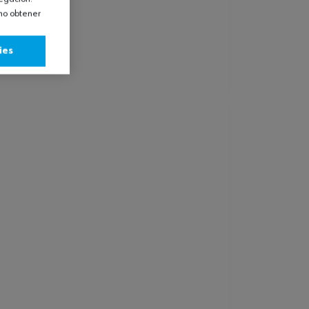
omo obtener
ies