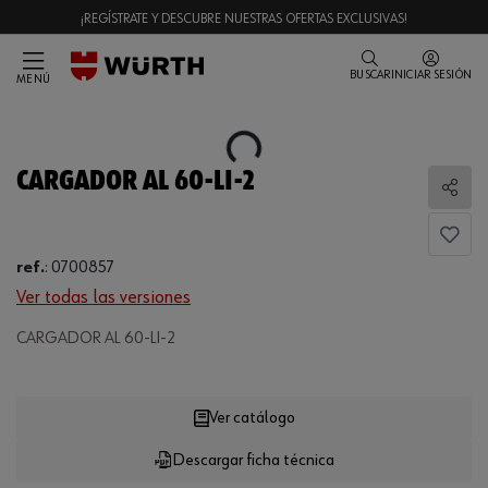
¡REGÍSTRATE Y DESCUBRE NUESTRAS OFERTAS EXCLUSIVAS!
BUSCAR
INICIAR SESIÓN
MENÚ
Loading...
CARGADOR AL 60-LI-2
Comp
ref.
:
0700857
Ver todas las versiones
CARGADOR AL 60-LI-2
Loading...
Ver catálogo
Descargar ficha técnica
CANTIDAD
UE