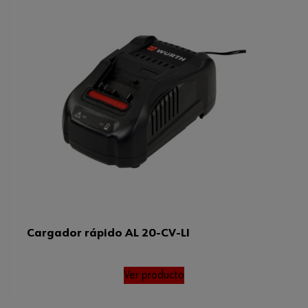
Condiciones de temperatura
-10 °C
mínima
Tensión de entrada máxima
240 V/CA
Tiempo de carga
60 min
Corriente de carga máxima
3.5 A
Tensión de entrada mínima
220 V/CA
Código del sistema armonizado
85044055900
Peso del producto (por artículo)
848.000 g
Tensión de salida
28 V/CC
Cargador rápido AL 20-CV-LI
Frecuencia mínima/máxima
50 / 60 Hz
Ver producto
Condiciones de temperatura
-10 hasta 66 °C
mínima/máxima