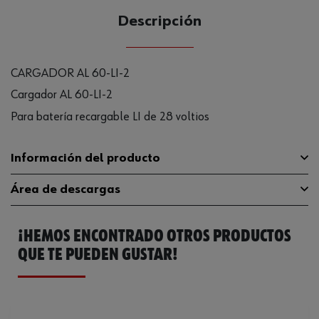
Descripción
CARGADOR AL 60-LI-2
Cargador AL 60-LI-2
Para batería recargable LI de 28 voltios
Información del producto
Área de descargas
Condiciones de temperatura
66 °C
máxima
¡HEMOS ENCONTRADO OTROS PRODUCTOS
Catálogo General
0700857
WEEE (devolución de los residuos
5
de aparatos eléctricos y el
QUE TE PUEDEN GUSTAR!
Ficha Técnica
32409860.pdf
Frecuencia máxima
60 Hz
Manual instrucciones
Y120210204020000953178972af942a3
Frecuencia mínima
50 Hz