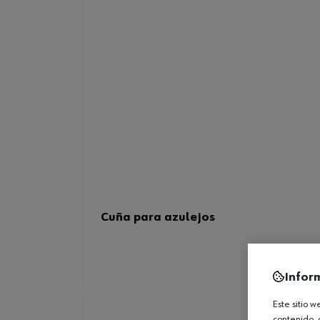
Cuña para azulejos
Infor
Este sitio 
contenido, 