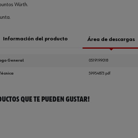
puntos Würth.
unta.
Información del producto
Área de descargas
ogo General
0519199018
Técnica
59954873.pdf
UCTOS QUE TE PUEDEN GUSTAR!