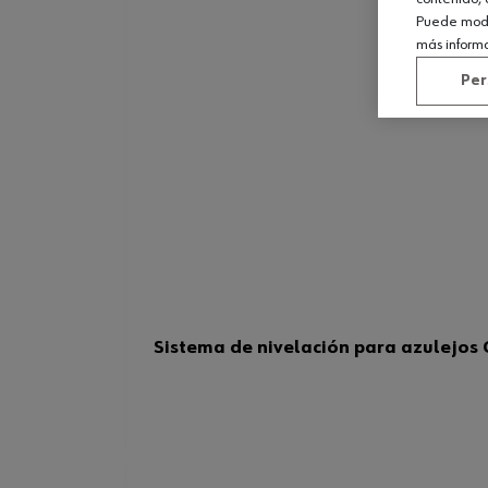
Puede modif
más inform
Per
Sistema de nivelación para azulejos 