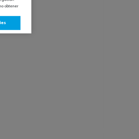
omo obtener
ies