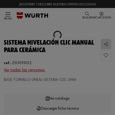
¡REGÍSTRATE Y DESCUBRE NUESTRAS OFERTAS EXCLUSIVAS!
BUSCAR
INICIAR SESIÓN
MENÚ
Loading...
SISTEMA NIVELACIÓN CLIC MANUAL
Comp
PARA CERÁMICA
ref.
:
0519199012
Ver todas las versiones
BASE-TORNILLO-LINEAL-SISTEMA-CLIC-2MM
Loading...
Ver catálogo
Descargar ficha técnica
CANTIDAD
UE