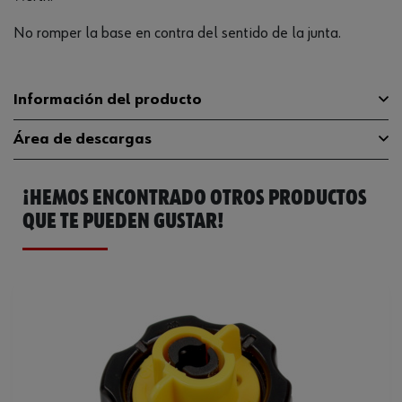
No romper la base en contra del sentido de la junta.
Información del producto
Área de descargas
Material
100 % de polipropileno
¡HEMOS ENCONTRADO OTROS PRODUCTOS
Anchura
28 mm
Catálogo General
0519199012
QUE TE PUEDEN GUSTAR!
Color
Amarillo
Ficha Técnica
59954873.pdf
Grosor
34 mm
Peso del producto (por artículo)
2.300 g
Altura
55 mm