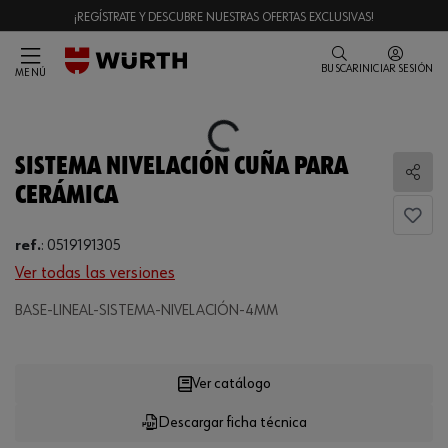
¡REGÍSTRATE Y DESCUBRE NUESTRAS OFERTAS EXCLUSIVAS!
BUSCAR
INICIAR SESIÓN
MENÚ
Loading...
SISTEMA NIVELACIÓN CUÑA PARA
Comp
CERÁMICA
ref.
:
0519191305
Ver todas las versiones
Loading...
BASE-LINEAL-SISTEMA-NIVELACIÓN-4MM
Ver catálogo
Descargar ficha técnica
CANTIDAD
UE