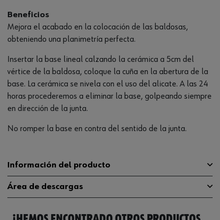
Beneficios
Mejora el acabado en la colocación de las baldosas,
obteniendo una planimetría perfecta.
Insertar la base lineal calzando la cerámica a 5cm del
vértice de la baldosa, coloque la cuña en la abertura de la
base. La cerámica se nivela con el uso del alicate. A las 24
horas procederemos a eliminar la base, golpeando siempre
en dirección de la junta.
No romper la base en contra del sentido de la junta.
Información del producto
Área de descargas
Material
100 % de polipropileno
¡HEMOS ENCONTRADO OTROS PRODUCTOS
Anchura
34 mm
Catálogo General
0519191305