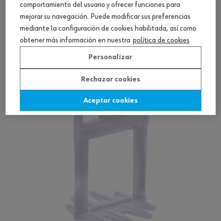
comportamiento del usuario y ofrecer funciones para
mejorar su navegación. Puede modificar sus preferencias
Sistema de nivelación de azulejos c. cuña
mediante la configuración de cookies habilitada, así como
TOPLEVEL
obtener más información en nuestra
política de cookies
Ver producto
Personalizar
Rechazar cookies
Aceptar cookies