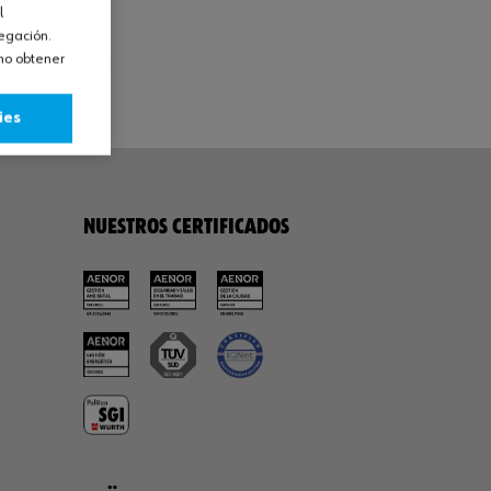
l
vegación.
omo obtener
ies
NUESTROS CERTIFICADOS