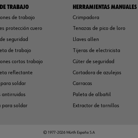
DE TRABAJO
HERRAMIENTAS MANUALES
ones de trabajo
Crimpadora
s protección cuero
Tenazas de pico de loro
de seguridad
Llaves allen
ta de trabajo
Tijeras de electricista
ones cortos trabajo
Cúter de seguridad
ta reflectante
Cortadora de azulejos
para soldar
Carracas
 antirruidos
Paleta de albañil
 para soldar
Extractor de tornillos
© 1977-2026 Würth España S.A