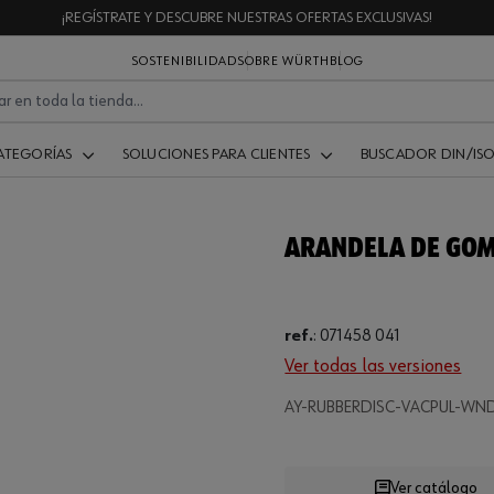
¡REGÍSTRATE Y DESCUBRE NUESTRAS OFERTAS EXCLUSIVAS!
SOSTENIBILIDAD
SOBRE WÜRTH
BLOG
ATEGORÍAS
SOLUCIONES PARA CLIENTES
BUSCADOR DIN/IS
ARANDELA DE GO
ref.
:
071458 041
Ver todas las versiones
.
AY-RUBBERDISC-VACPUL-WN
Loading
Ver catálogo