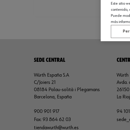
Este sitio 
contenido, 
Puede modif
más inform
Per
SEDE CENTRAL
CENTR
Würth España S.A
Würth 
C/Joiers 21
Avda. 
08184 Palau-solità i Plegamans
26150 
Barcelona, España
La Rio
900 901 917
94 101
Fax:
93 864 62 03
sede_
tiendawurth@wurth.es