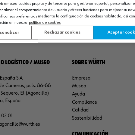
web emplea cookies propias y de terceros para gestionar el portal, personalizar e
Ver producto
analizar el comportamiento del usuario y ofrecer funciones para mejorar su na
icar sus preferencias mediante la configuración de cookies habilitada, así c
ación en nuestra
política de cookies
sonalizar
Rechazar cookies
Aceptar cook
O LOGÍSTICO / MUSEO
SOBRE WÜRTH
España S.A
Empresa
de Cameros, pcls. 86-88
Museo
Sequero, El (Agoncillo)
Ayuda
ja, España
Compliance
Calidad
 03 01
Sostenibilidad
agoncillo@wurth.es
COMUNICACIÓN