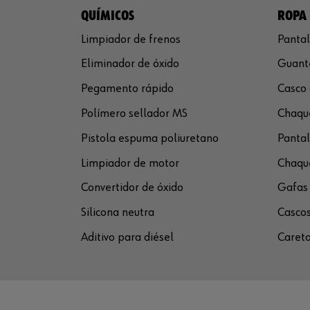
QUÍMICOS
ROPA 
Limpiador de frenos
Pantal
Eliminador de óxido
Guante
Pegamento rápido
Casco 
Polímero sellador MS
Chaque
Pistola espuma poliuretano
Pantal
Limpiador de motor
Chaque
Convertidor de óxido
Gafas 
Silicona neutra
Cascos
Aditivo para diésel
Careta