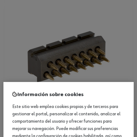
Información sobre cookies
Este sitio web emplea cookies propias y de terceros para
gestionar el portal, personalizar el contenido, analizar el
Electrodo soldable PinPuller Power 15 recto
comportamiento del usuario y ofrecer funciones para
mejorar su navegación. Puede modificar sus preferencias
Ver producto
mediante la configuración de cookies habilitada, así como