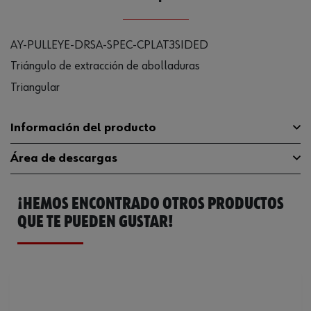
AY-PULLEYE-DRSA-SPEC-CPLAT3SIDED
Triángulo de extracción de abolladuras
Triangular
Información del producto
Área de descargas
Material
Cobre/estaño
¡HEMOS ENCONTRADO OTROS PRODUCTOS
Código del sistema armonizado
82055980000
Catálogo General
0691500281
QUE TE PUEDEN GUSTAR!
Peso del producto (por artículo)
15.840 g