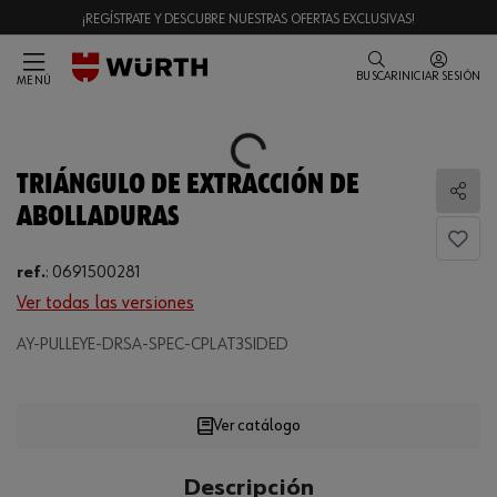
¡REGÍSTRATE Y DESCUBRE NUESTRAS OFERTAS EXCLUSIVAS!
BUSCAR
INICIAR SESIÓN
MENÚ
Loading...
TRIÁNGULO DE EXTRACCIÓN DE
Comp
ABOLLADURAS
ref.
:
0691500281
Ver todas las versiones
Loading...
AY-PULLEYE-DRSA-SPEC-CPLAT3SIDED
Ver catálogo
CANTIDAD
Descripción
UE