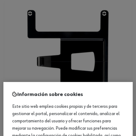
Información sobre cookies
Este sitio web emplea cookies propias y de terceros para
ref.:
5581002000
gestionar el portal, personalizar el contenido, analizar el
SOPORTE INTERNO DOC. 8.4.X
Loading...
comportamiento del usuario y ofrecer funciones para
mejorar su navegación. Puede modificar sus preferencias
mediante la configuración de cookies habilitada, así como