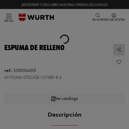
¡REGÍSTRATE Y DESCUBRE NUESTRAS OFERTAS EXCLUSIVAS!
BUSCAR
INICIAR SESIÓN
MENÚ
Loading...
ESPUMA DE RELLENO
Comp
ref.
:
5581004501
AY-FOAM-SYSCASE-COVER-8.4
Loading...
Ver catálogo
CANTIDAD
Descripción
UE