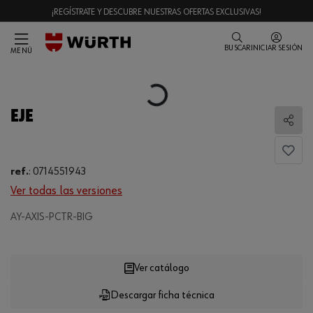
¡REGÍSTRATE Y DESCUBRE NUESTRAS OFERTAS EXCLUSIVAS!
BUSCAR
INICIAR SESIÓN
MENÚ
Loading...
EJE
Comp
ref.
:
0714551943
Ver todas las versiones
AY-AXIS-PCTR-BIG
Loading...
Ver catálogo
Descargar ficha técnica
CANTIDAD
UE