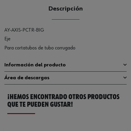
Descripción
AY-AXIS-PCTR-BIG
Eje
Para cortatubos de tubo corrugado
Información del producto
Área de descargas
Diseño
Grande
¡HEMOS ENCONTRADO OTROS PRODUCTOS
Código del sistema armonizado
82034000000
Catálogo General
0714551943
QUE TE PUEDEN GUSTAR!
Peso del producto (por artículo)
22.000 g
Ficha Técnica
32409004.pdf