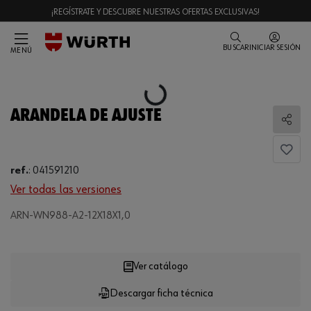
¡REGÍSTRATE Y DESCUBRE NUESTRAS OFERTAS EXCLUSIVAS!
BUSCAR
INICIAR SESIÓN
MENÚ
Loading...
ARANDELA DE AJUSTE
Comp
ref.
:
041591210
Ver todas las versiones
ARN-WN988-A2-12X18X1,0
Loading...
Ver catálogo
Descargar ficha técnica
CANTIDAD
UE