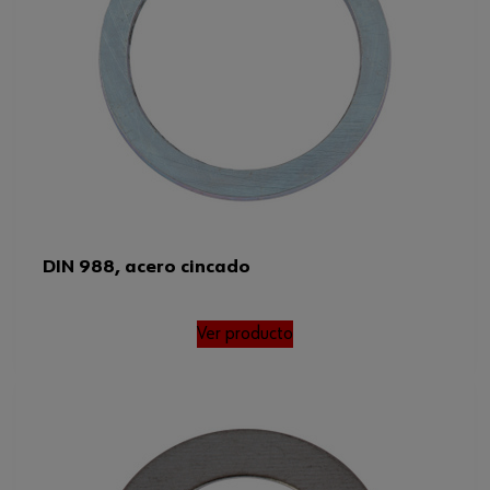
Otro estándar
WN 988
Código del sistema armonizado
73182200910
Peso del producto (por artículo)
1.007 g
Diámetro interno
12 mm
Normas
DIN 988, WN 988
DIN 988, acero cincado
Ver producto