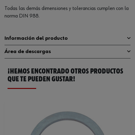
Todas las demás dimensiones y tolerancias cumplen con la
norma DIN 988.
Información del producto
Área de descargas
Material
A2
¡HEMOS ENCONTRADO OTROS PRODUCTOS
Superficie
Catálogo
PL
041591210
General
QUE TE PUEDEN GUSTAR!
Compatible con RoHS
Sí
Ficha Técnica
32406457.pdf
Diámetro nominal
12 mm
CAD
mandant=1401&cul=en_EN&artnr=PR01_041591210
Grosor
1.0 mm
Diámetro exterior
18 mm
DIN
988