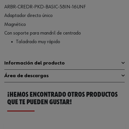
ARBR-CREDR-PKD-BASIC-58IN-16UNF
Adaptador directo único
Magnético
Con soporte para mandril de centrado
Taladrado muy rápido
Información del producto
Área de descargas
Número de entradas de rosca por
16
pulgada
¡HEMOS ENCONTRADO OTROS PRODUCTOS
Catálogo General
0668690412
Tipo de rosca
UNF
QUE TE PUEDEN GUSTAR!
Rosca de conexión
5/8 pulgadas - 16 UNF
Rosca de salida
M16