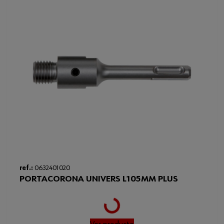
Código del sistema armonizado
82055980000
Peso del producto (por artículo)
195.000 g
ref.:
0632401020
PORTACORONA UNIVERS L105MM PLUS
Loading...