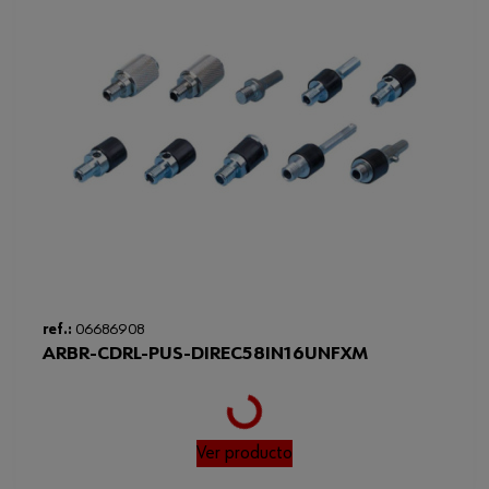
ref.:
06686908
ARBR-CDRL-PUS-DIREC58IN16UNFXM
Loading...
Ver producto