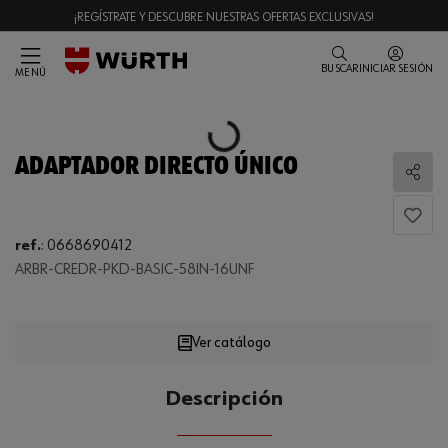
¡REGÍSTRATE Y DESCUBRE NUESTRAS OFERTAS EXCLUSIVAS!
BUSCAR
INICIAR SESIÓN
MENÚ
Loading...
ADAPTADOR DIRECTO ÚNICO
Comp
ref.
:
0668690412
ARBR-CREDR-PKD-BASIC-58IN-16UNF
Loading...
Ver catálogo
CANTIDAD
Descripción
UE