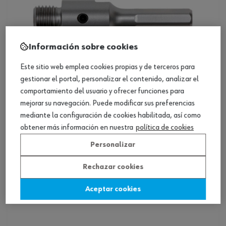
Información sobre cookies
Este sitio web emplea cookies propias y de terceros para
gestionar el portal, personalizar el contenido, analizar el
comportamiento del usuario y ofrecer funciones para
mejorar su navegación. Puede modificar sus preferencias
mediante la configuración de cookies habilitada, así como
ref.:
0632401017
PORTACORONA-UNIVERSAL-M16-L370MM-
obtener más información en nuestra
política de cookies
LL11
Personalizar
Loading...
Rechazar cookies
Ver producto
Aceptar cookies