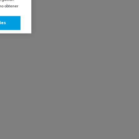
omo obtener
ies