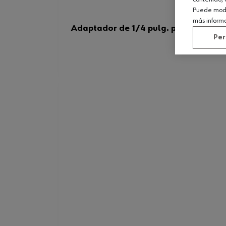
Puede modif
más inform
Adaptador de 1/4 pulg. portabrocas
Per