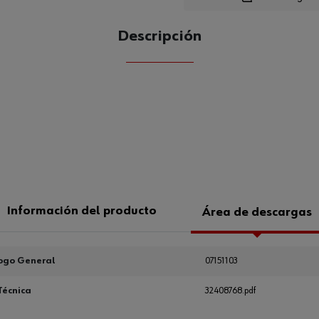
Descripción
CANTIDAD
UE
Información del producto
Área de descargas
ogo General
07151103
Técnica
32408768.pdf