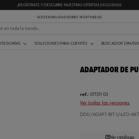
¡REGÍSTRATE Y DESCUBRE NUESTRAS OFERTAS EXCLUSIVAS!
SOSTENIBILIDAD
SOBRE WÜRTH
BLOG
ATEGORÍAS
SOLUCIONES PARA CLIENTES
BUSCADOR DIN/IS
ADAPTADOR DE PU
ref.
:
071511 03
Ver todas las versiones
Loading...
DDU /ADAPT-BIT-1/4ZO-6K
Ver catálogo