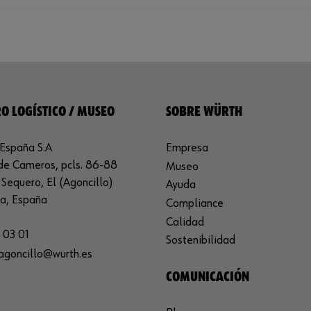
O LOGÍSTICO / MUSEO
SOBRE WÜRTH
España S.A
Empresa
de Cameros, pcls. 86-88
Museo
Sequero, El (Agoncillo)
Ayuda
ja, España
Compliance
Calidad
 03 01
Sostenibilidad
agoncillo@wurth.es
COMUNICACIÓN