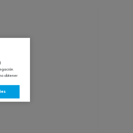
l
vegación.
omo obtener
ies