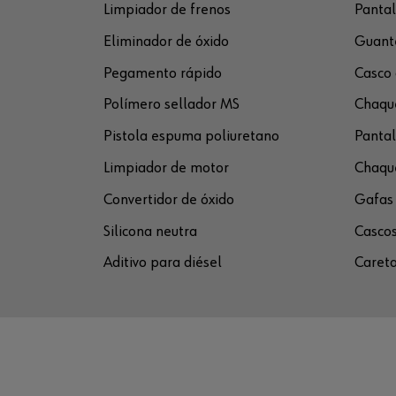
Limpiador de frenos
Pantal
Eliminador de óxido
Guante
Pegamento rápido
Casco 
Polímero sellador MS
Chaque
Pistola espuma poliuretano
Pantal
Limpiador de motor
Chaque
Convertidor de óxido
Gafas 
Silicona neutra
Cascos
Aditivo para diésel
Careta