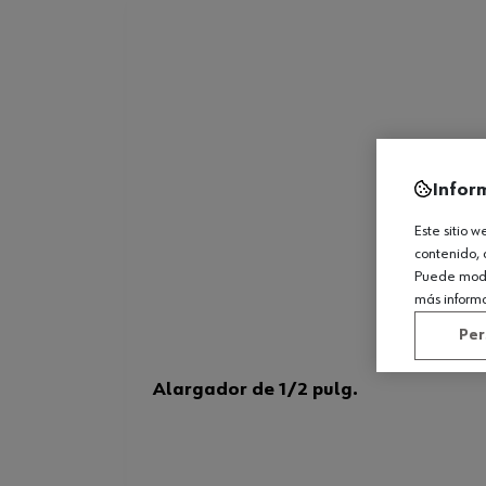
Infor
Este sitio 
contenido, 
Puede modif
más inform
Per
Alargador de 1/2 pulg.