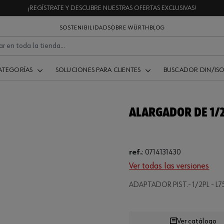
¡REGÍSTRATE Y DESCUBRE NUESTRAS OFERTAS EXCLUSIVAS!
SOSTENIBILIDAD
SOBRE WÜRTH
BLOG
ATEGORÍAS
SOLUCIONES PARA CLIENTES
BUSCADOR DIN/IS
ALARGADOR DE 1/
ref.
:
0714131430
Ver todas las versiones
ADAPTADOR PIST.- 1/2PL - L
Ver catálogo