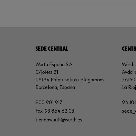
SEDE CENTRAL
CENTR
Würth España S.A
Würth 
C/Joiers 21
Avda. 
08184 Palau-solità i Plegamans
26150 
Barcelona, España
La Rio
900 901 917
94 101
Fax:
93 864 62 03
sede_
tiendawurth@wurth.es