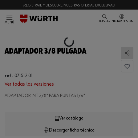
¡REGÍSTRATE Y DESCUBRE NUESTRAS OFERTAS EXCLUSIVAS!
BUSCAR
INICIAR SESIÓN
MENÚ
Loading...
ADAPTADOR 3/8 PULGADA
Comp
ref.
:
071512 01
Ver todas las versiones
Loading...
ADAPTADOR INT 3/8" PARA PUNTAS 1/4"
Ver catálogo
Descargar ficha técnica
CANTIDAD
UE