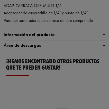
ADAP-CARRACA-DRS-MULTI-1/4
Adaptador de cuadradillo de 1/4" y punta de 1/4"
Para destornilladores de carraca de aire comprimido
Información del producto
Área de descargas
Tipo de punta
Cuadrado exterior
¡HEMOS ENCONTRADO OTROS PRODUCTOS
Tamaño de la punta
1/4 pulgada
Catálogo General
0703813001
QUE TE PUEDEN GUSTAR!
Tamaño de la punta 2
1/4 pulgada
Punta tipo 2
Hexágono interior
Tipo de accionamiento
Hexágono exterior
Código del sistema armonizado
84679200000