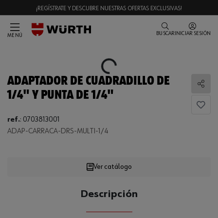
¡REGÍSTRATE Y DESCUBRE NUESTRAS OFERTAS EXCLUSIVAS!
BUSCAR
INICIAR SESIÓN
MENÚ
Loading...
ADAPTADOR DE CUADRADILLO DE
Comp
1/4" Y PUNTA DE 1/4"
ref.
:
0703813001
ADAP-CARRACA-DRS-MULTI-1/4
Loading...
Ver catálogo
CANTIDAD
Descripción
UE