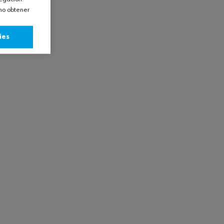
omo obtener
ies