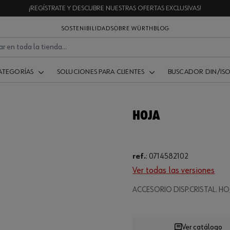
¡REGÍSTRATE Y DESCUBRE NUESTRAS OFERTAS EXCLUSIVAS!
SOSTENIBILIDAD
SOBRE WÜRTH
BLOG
ATEGORÍAS
SOLUCIONES PARA CLIENTES
BUSCADOR DIN/IS
HOJA
ref.
:
0714582102
Ver todas las versiones
ACCESORIO DISP.CRISTAL. H
Ver catálogo