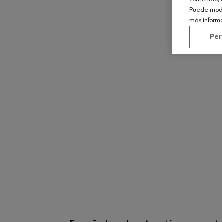
Puede modif
más inform
Per